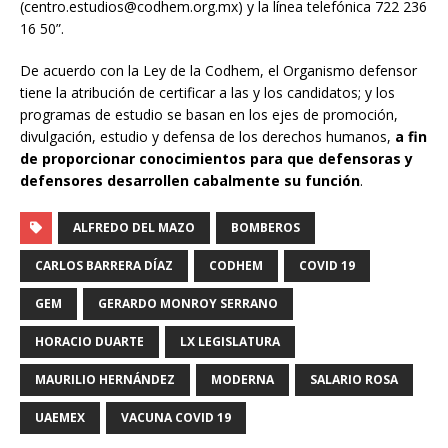
(centro.estudios@codhem.org.mx) y la línea telefónica 722 236
16 50”.
De acuerdo con la Ley de la Codhem, el Organismo defensor
tiene la atribución de certificar a las y los candidatos; y los
programas de estudio se basan en los ejes de promoción,
divulgación, estudio y defensa de los derechos humanos,
a fin
de proporcionar conocimientos para que defensoras y
defensores desarrollen cabalmente su función
.
ALFREDO DEL MAZO
BOMBEROS
CARLOS BARRERA DÍAZ
CODHEM
COVID 19
GEM
GERARDO MONROY SERRANO
HORACIO DUARTE
LX LEGISLATURA
MAURILIO HERNÁNDEZ
MODERNA
SALARIO ROSA
UAEMEX
VACUNA COVID 19