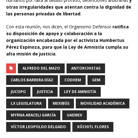
humanos por falta al debido proceso, detenciones arbitrarias
y
otras irregularidades que atentan contra la dignidad de
las personas privadas de libertad
.
Con esta reunión, nos dicen, el Organismo Defensor
ratifica
su disposición de apoyo y colaboración a la
organización encabezada por el activista Humbertus
Pérez Espinoza, para que la Ley de Amnistía cumpla su
alta misión de justicia
.
ALFREDO DEL MAZO
ANTORCHISTAS
CARLOS BARRERA DÍAZ
CODHEM
GEM
JUCOPO
JUSTICIA
LEY DE AMNISTÍA
LX LEGISLATURA
MEXIBÚS
MOVILIDAD ACADÉMICA
MYRNA ARACELI GARCÍA
UAEMEX
VÍCTOR LEOPOLDO DELGADO
XÓCHITL FLORES