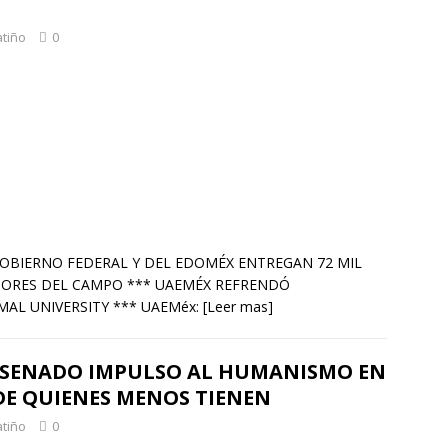
atiño
0
* GOBIERNO FEDERAL Y DEL EDOMÉX ENTREGAN 72 MIL
TORES DEL CAMPO *** UAEMÉX REFRENDÓ
L UNIVERSITY *** UAEMéx:
[Leer mas]
L SENADO IMPULSO AL HUMANISMO EN
DE QUIENES MENOS TIENEN
atiño
0