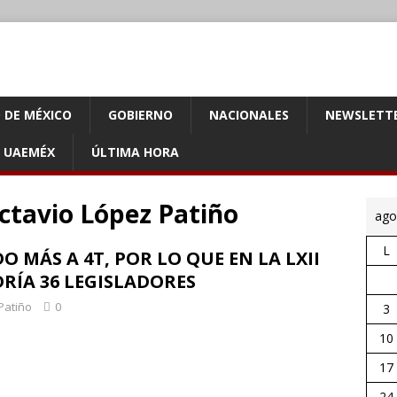
 DE MÉXICO
GOBIERNO
NACIONALES
NEWSLETT
UAEMÉX
ÚLTIMA HORA
ctavio López Patiño
ago
L
 MÁS A 4T, POR LO QUE EN LA LXII
RÍA 36 LEGISLADORES
Patiño
0
3
10
17
24