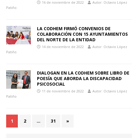
16 de noviembre de 2022
Autor: Octavio López
Patiño
LA CODHEM FIRMÓ CONVENIOS DE
COLABORACIÓN CON 15 AYUNTAMIENTOS
DEL NORTE DE LA ENTIDAD
14 de noviembre de 2022
Autor: Octavio López
Patiño
DIALOGAN EN LA CODHEM SOBRE LIBRO DE
POESÍA QUE ABORDA LA DISCAPACIDAD
PSICOSOCIAL
11 de noviembre de 2022
Autor: Octavio López
Patiño
1
2
…
31
»