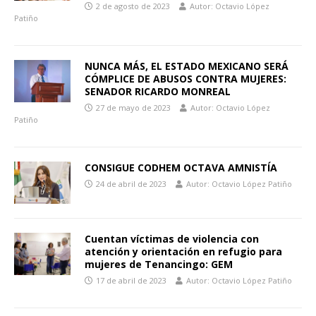
2 de agosto de 2023
Autor: Octavio López
Patiño
NUNCA MÁS, EL ESTADO MEXICANO SERÁ
CÓMPLICE DE ABUSOS CONTRA MUJERES:
SENADOR RICARDO MONREAL
27 de mayo de 2023
Autor: Octavio López
Patiño
CONSIGUE CODHEM OCTAVA AMNISTÍA
24 de abril de 2023
Autor: Octavio López Patiño
Cuentan víctimas de violencia con
atención y orientación en refugio para
mujeres de Tenancingo: GEM
17 de abril de 2023
Autor: Octavio López Patiño