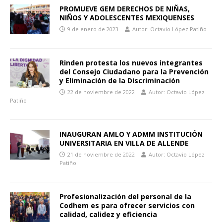
PROMUEVE GEM DERECHOS DE NIÑAS,
NIÑOS Y ADOLESCENTES MEXIQUENSES
9 de enero de 2023
Autor: Octavio López Patiño
Rinden protesta los nuevos integrantes
del Consejo Ciudadano para la Prevención
y Eliminación de la Discriminación
22 de noviembre de 2022
Autor: Octavio López
Patiño
INAUGURAN AMLO Y ADMM INSTITUCIÓN
UNIVERSITARIA EN VILLA DE ALLENDE
21 de noviembre de 2022
Autor: Octavio López
Patiño
Profesionalización del personal de la
Codhem es para ofrecer servicios con
calidad, calidez y eficiencia