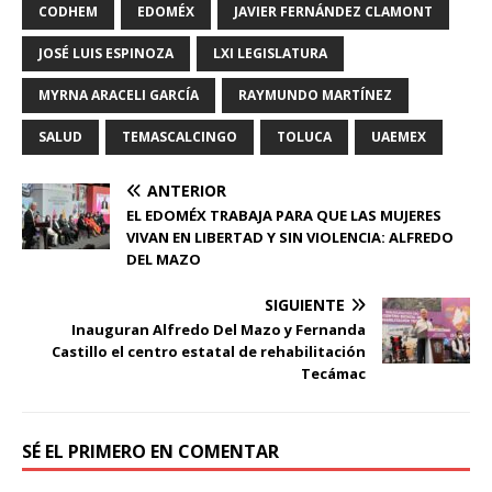
CODHEM
EDOMÉX
JAVIER FERNÁNDEZ CLAMONT
JOSÉ LUIS ESPINOZA
LXI LEGISLATURA
MYRNA ARACELI GARCÍA
RAYMUNDO MARTÍNEZ
SALUD
TEMASCALCINGO
TOLUCA
UAEMEX
ANTERIOR
EL EDOMÉX TRABAJA PARA QUE LAS MUJERES
VIVAN EN LIBERTAD Y SIN VIOLENCIA: ALFREDO
DEL MAZO
SIGUIENTE
Inauguran Alfredo Del Mazo y Fernanda
Castillo el centro estatal de rehabilitación
Tecámac
SÉ EL PRIMERO EN COMENTAR