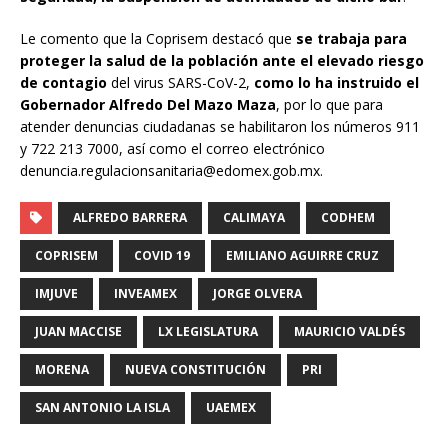
Le comento que la Coprisem destacó que
se trabaja para
proteger la salud de la población ante el elevado riesgo
de contagio
del virus SARS-CoV-2,
como lo ha instruido el
Gobernador Alfredo Del Mazo Maza
, por lo que para
atender denuncias ciudadanas se habilitaron los números 911
y 722 213 7000, así como el correo electrónico
denuncia.regulacionsanitaria@edomex.gob.mx.
ALFREDO BARRERA
CALIMAYA
CODHEM
COPRISEM
COVID 19
EMILIANO AGUIRRE CRUZ
IMJUVE
INVEAMEX
JORGE OLVERA
JUAN MACCISE
LX LEGISLATURA
MAURICIO VALDÉS
MORENA
NUEVA CONSTITUCIÓN
PRI
SAN ANTONIO LA ISLA
UAEMEX