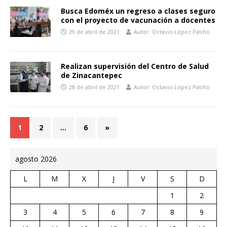
Busca Edoméx un regreso a clases seguro
con el proyecto de vacunación a docentes
29 de abril de 2021
Autor: Octavio López Patiño
Realizan supervisión del Centro de Salud
de Zinacantepec
28 de abril de 2021
Autor: Octavio López Patiño
1
2
…
6
»
agosto 2026
L
M
X
J
V
S
D
1
2
3
4
5
6
7
8
9