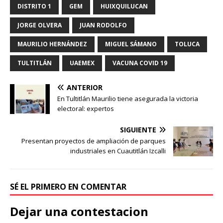
DISTRITO 1
GEM
HUIXQUILUCAN
JORGE OLVERA
JUAN RODOLFO
MAURILIO HERNÁNDEZ
MIGUEL SÁMANO
TOLUCA
TULTITLÁN
UAEMEX
VACUNA COVID 19
ANTERIOR
En Tultitlán Maurilio tiene asegurada la victoria
electoral: expertos
SIGUIENTE
Presentan proyectos de ampliación de parques
industriales en Cuautitlán Izcalli
SÉ EL PRIMERO EN COMENTAR
Dejar una contestacion