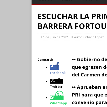
ESCUCHAR LA PRI
BARRERA FORTOU
1 de julio de 2022
Autor: Octavio López P
•• Gobierno d
Compartir
que egresen de
Facebook
del Carmen de
•• Aprueban e
Twitter
PRI para que 
convenio para
Whatsapp