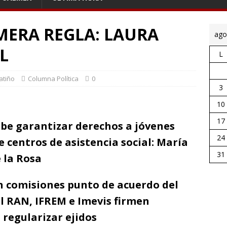
MERA REGLA: LAURA
ago
L
L
atiño
Columna Política
0
3
10
17
ebe garantizar derechos a jóvenes
24
 centros de asistencia social: María
31
 la Rosa
n comisiones punto de acuerdo del
el RAN, IFREM e Imevis firmen
 regularizar ejidos