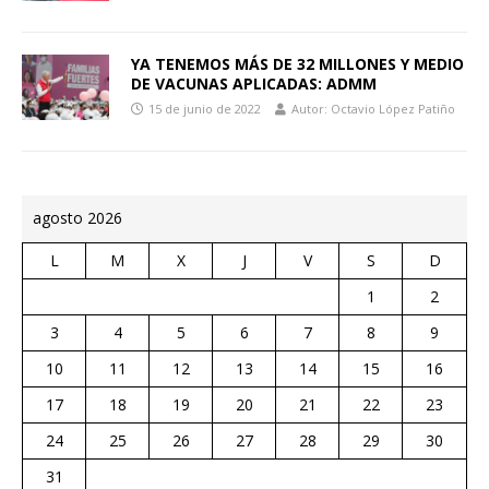
YA TENEMOS MÁS DE 32 MILLONES Y MEDIO
DE VACUNAS APLICADAS: ADMM
15 de junio de 2022
Autor: Octavio López Patiño
agosto 2026
L
M
X
J
V
S
D
1
2
3
4
5
6
7
8
9
10
11
12
13
14
15
16
17
18
19
20
21
22
23
24
25
26
27
28
29
30
31