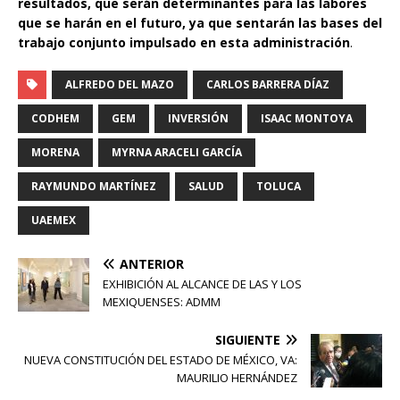
resultados, que serán determinantes para las labores
que se harán en el futuro, ya que sentarán las bases del
trabajo conjunto impulsado en esta administración
.
ALFREDO DEL MAZO
CARLOS BARRERA DÍAZ
CODHEM
GEM
INVERSIÓN
ISAAC MONTOYA
MORENA
MYRNA ARACELI GARCÍA
RAYMUNDO MARTÍNEZ
SALUD
TOLUCA
UAEMEX
ANTERIOR
EXHIBICIÓN AL ALCANCE DE LAS Y LOS
MEXIQUENSES: ADMM
SIGUIENTE
NUEVA CONSTITUCIÓN DEL ESTADO DE MÉXICO, VA:
MAURILIO HERNÁNDEZ