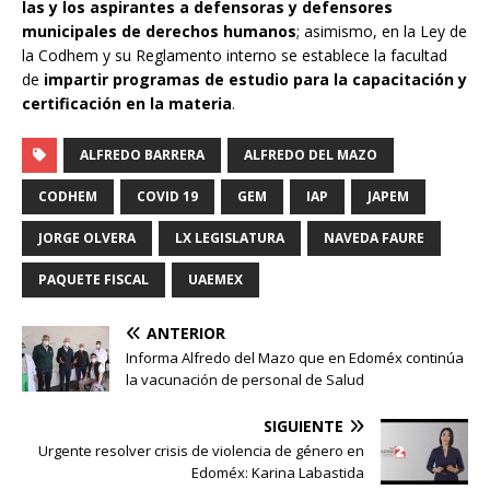
las y los aspirantes a defensoras y defensores
municipales de derechos humanos
; asimismo, en la Ley de
la Codhem y su Reglamento interno se establece la facultad
de
impartir programas de estudio para la capacitación y
certificación en la materia
.
ALFREDO BARRERA
ALFREDO DEL MAZO
CODHEM
COVID 19
GEM
IAP
JAPEM
JORGE OLVERA
LX LEGISLATURA
NAVEDA FAURE
PAQUETE FISCAL
UAEMEX
ANTERIOR
Informa Alfredo del Mazo que en Edoméx continúa
la vacunación de personal de Salud
SIGUIENTE
Urgente resolver crisis de violencia de género en
Edoméx: Karina Labastida