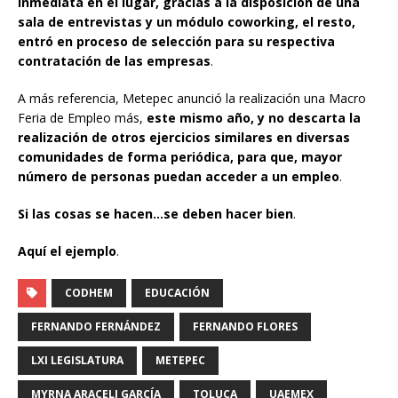
inmediata en el lugar, gracias a la disposición de una
sala de entrevistas y un módulo coworking, el resto,
entró en proceso de selección para su respectiva
contratación de las empresas
.
A más referencia, Metepec anunció la realización una Macro
Feria de Empleo más,
este mismo año, y no descarta la
realización de otros ejercicios similares en diversas
comunidades de forma periódica, para que, mayor
número de personas puedan acceder a un empleo
.
Si las cosas se hacen…se deben hacer bien
.
Aquí el ejemplo
.
CODHEM
EDUCACIÓN
FERNANDO FERNÁNDEZ
FERNANDO FLORES
LXI LEGISLATURA
METEPEC
MYRNA ARACELI GARCÍA
TOLUCA
UAEMEX