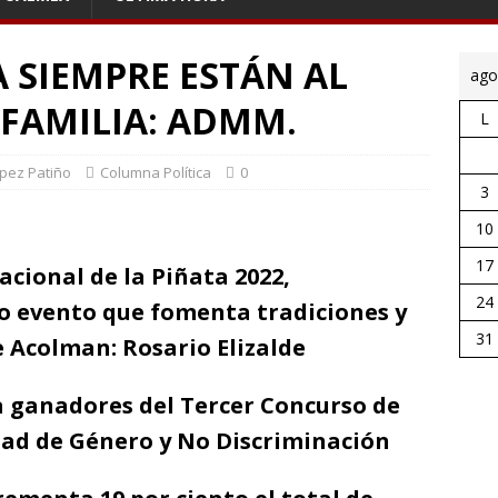
A SIEMPRE ESTÁN AL
ago
 FAMILIA: ADMM.
L
ópez Patiño
Columna Política
0
3
10
17
nacional de la Piñata 2022,
24
o evento que fomenta tradiciones y
31
 Acolman: Rosario Elizalde
a ganadores del Tercer Concurso de
dad de Género y No Discriminación