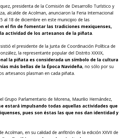
quez, presidenta de la Comisión de Desarrollo Turístico y
a, alcalde de Acolman, anunciaron la Feria Internacional
15 al 18 de diciembre en este municipio de las
on el fin de fomentar las tradiciones mexiquenses,
a actividad de los artesanos de la piñata
.
istió el presidente de la Junta de Coordinación Política de
González, la representante popular del Distrito XXXIX,
onal la piñata es considerada un símbolo de la cultura
nías más bellas de la Época Navideña
, no sólo por su
los artesanos plasman en cada piñata.
del Grupo Parlamentario de Morena, Maurilio Hernández,
e estará impulsando todas aquellas actividades que
iquenses, pues son éstas las que nos dan identidad y
e Acolman, en su calidad de anfitrión de la edición XXVII de