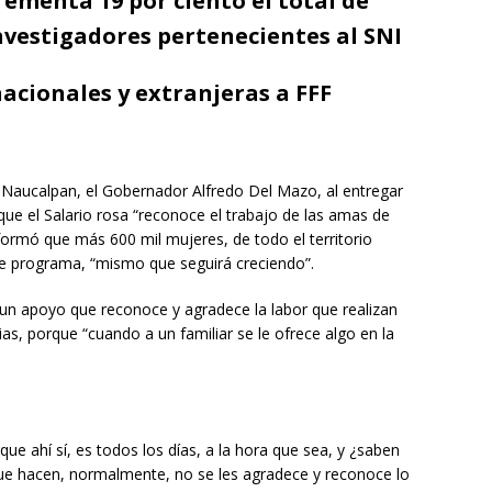
ementa 19 por ciento el total de
nvestigadores pertenecientes al SNI
nacionales y extranjeras a FFF
 Naucalpan, el Gobernador Alfredo Del Mazo, al entregar
ó que el Salario rosa “reconoce el trabajo de las amas de
nformó que más 600 mil mujeres, de todo el territorio
te programa, “mismo que seguirá creciendo”.
 un apoyo que reconoce y agradece la labor que realizan
ias, porque “cuando a un familiar se le ofrece algo en la
e ahí sí, es todos los días, a la hora que sea, y ¿saben
que hacen, normalmente, no se les agradece y reconoce lo