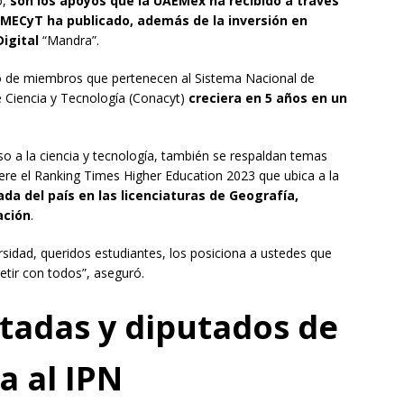
o,
son los apoyos que la UAEMéx ha recibido a través
OMECyT ha publicado, además de la inversión en
igital
“Mandra”.
ero de miembros que pertenecen al Sistema Nacional de
e Ciencia y Tecnología (Conacyt)
creciera en 5 años en un
o a la ciencia y tecnología, también se respaldan temas
fiere el Ranking Times Higher Education 2023 que ubica a la
da del país en las licenciaturas de Geografía,
ación
.
rsidad, queridos estudiantes, los posiciona a ustedes que
tir con todos”, aseguró.
tadas y diputados de
a al IPN