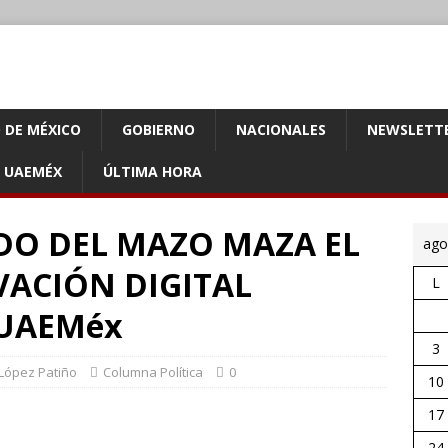
 DE MÉXICO
GOBIERNO
NACIONALES
NEWSLETT
UAEMÉX
ÚLTIMA HORA
DO DEL MAZO MAZA EL
ago
ACIÓN DIGITAL
L
 UAEMéx
3
 López Patiño
Columna Política
0
10
17
24