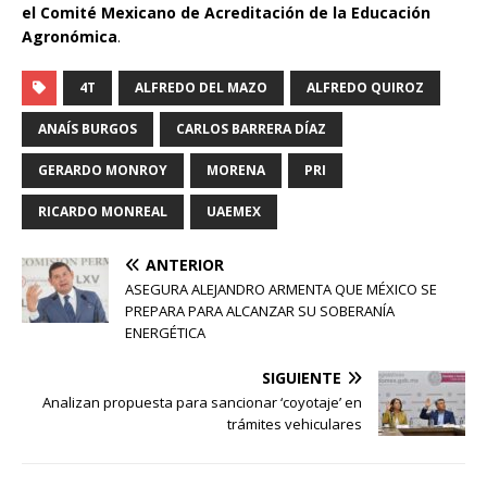
el Comité Mexicano de Acreditación de la Educación
Agronómica
.
4T
ALFREDO DEL MAZO
ALFREDO QUIROZ
ANAÍS BURGOS
CARLOS BARRERA DÍAZ
GERARDO MONROY
MORENA
PRI
RICARDO MONREAL
UAEMEX
ANTERIOR
ASEGURA ALEJANDRO ARMENTA QUE MÉXICO SE
PREPARA PARA ALCANZAR SU SOBERANÍA
ENERGÉTICA
SIGUIENTE
Analizan propuesta para sancionar ‘coyotaje’ en
trámites vehiculares