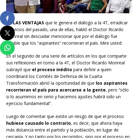
DE LAS VENTAJAS
que le genera el diálogo a la 4T, erradicar
los vicios del pasado, una de ellas, habló el Doctor Ricardo
Monreal sin descuidar mencionar que por el diálogo fue
posible que los “aspirantes” recorrieran el país. Mire usted:
En el segundo de una serie de artículos en los que comparte
sus reflexiones en torno a la 4T, el Doctor Ricardo Monreal
subrayó que
el proceso inédito
para definir a quien
coordinará los Comités de Defensa de la Cuarta
Transformación abrió la oportunidad de que
los aspirantes
recorrieran el país para acercarse a la gente
, pero “sólo
si lo asumimos en serio y hacemos ajustes habrá sido un
ejercicio fundamental”.
Luego de comentar que existe un riesgo de que el proceso
hubiese causado lo contrario
, es decir, que ahora haya
más distancia entre el partido y la población, en lugar de
cercanía. Y no tanto por los recorridos, sino por el proceso en