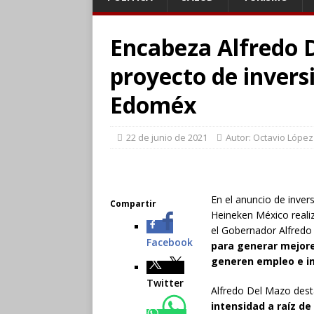
Encabeza Alfredo 
proyecto de invers
Edoméx
22 de junio de 2021
Autor: Octavio López
En el anuncio de inver
Compartir
Heineken México realiz
el Gobernador Alfred
Facebook
para generar mejore
generen empleo e im
Twitter
Alfredo Del Mazo dest
intensidad a raíz d