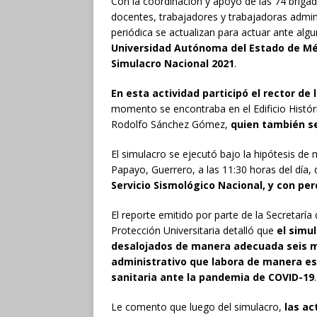
Con la coordinación y apoyo de las 74 brigad
docentes, trabajadores y trabajadoras admin
periódica se actualizan para actuar ante alg
Universidad Autónoma del Estado de Mé
Simulacro Nacional 2021
.
En esta actividad participó el rector de
momento se encontraba en el Edificio Históri
Rodolfo Sánchez Gómez,
quien también se
El simulacro se ejecutó bajo la hipótesis de 
Papayo, Guerrero, a las 11:30 horas del día,
Servicio Sismológico Nacional, y con pe
El reporte emitido por parte de la Secretaría
Protección Universitaria detalló que
el simul
desalojados de manera adecuada seis mi
administrativo que labora de manera es
sanitaria ante la pandemia de COVID-19
.
Le comento que luego del simulacro,
las ac