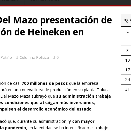
Del Mazo presentación de
ago
ión de Heineken en
L
3
 Patiño
Columna Política
0
10
17
24
sión de casi
700 millones de pesos
que la empresa
31
ará en una nueva línea de producción en su planta Toluca,
o Del Mazo Maza subrayó que
su administración
trabaja
s condiciones que atraigan más inversiones,
pulsen el desarrollo económico del estado
.
acó que, durante su administración,
y con mayor
e la pandemia
, en la entidad se ha intensificado el trabajo