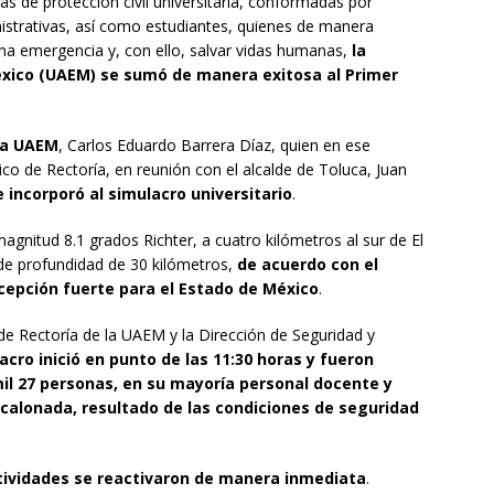
as de protección civil universitaria, conformadas por
istrativas, así como estudiantes, quienes de manera
una emergencia y, con ello, salvar vidas humanas,
la
xico (UAEM) se sumó de manera exitosa al Primer
 la UAEM
, Carlos Eduardo Barrera Díaz, quien en ese
co de Rectoría, en reunión con el alcalde de Toluca, Juan
 incorporó al simulacro universitario
.
magnitud 8.1 grados Richter, a cuatro kilómetros al sur de El
 de profundidad de 30 kilómetros,
de acuerdo con el
rcepción fuerte para el Estado de México
.
 de Rectoría de la UAEM y la Dirección de Seguridad y
acro inició en punto de las 11:30 horas y fueron
l 27 personas, en su mayoría personal docente y
calonada, resultado de las condiciones de seguridad
tividades se reactivaron de manera inmediata
.