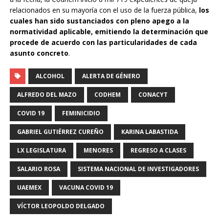
relacionados en su mayoría con el uso de la fuerza pública,
los
cuales han sido sustanciados con pleno apego a la
normatividad aplicable, emitiendo la determinación que
procede de acuerdo con las particularidades de cada
asunto concreto
.
ALCOHOL
ALERTA DE GÉNERO
ALFREDO DEL MAZO
CODHEM
CONACYT
COVID 19
FEMINICIDIO
GABRIEL GUTIÉRREZ CUREÑO
KARINA LABASTIDA
LX LEGISLATURA
MENORES
REGRESO A CLASES
SALARIO ROSA
SISTEMA NACIONAL DE INVESTIGADORES
UAEMEX
VACUNA COVID 19
VÍCTOR LEOPOLDO DELGADO