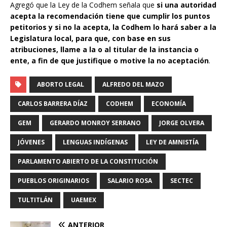
Agregó que la Ley de la Codhem señala que
si una autoridad
acepta la recomendación tiene que cumplir los puntos
petitorios
y si no la acepta, la Codhem lo hará saber a la
Legislatura local, para que, con base en sus
atribuciones, llame a la o al titular de la instancia o
ente, a fin de que justifique o motive la no aceptación
.
ABORTO LEGAL
ALFREDO DEL MAZO
CARLOS BARRERA DÍAZ
CODHEM
ECONOMÍA
GEM
GERARDO MONROY SERRANO
JORGE OLVERA
JÓVENES
LENGUAS INDÍGENAS
LEY DE AMNISTÍA
PARLAMENTO ABIERTO DE LA CONSTITUCIÓN
PUEBLOS ORIGINARIOS
SALARIO ROSA
SECTEC
TULTITLÁN
UAEMEX
ANTERIOR