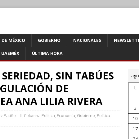
 DE MÉXICO
GOBIERNO
NACIONALES
NEWSLETT
UAEMÉX
ÚLTIMA HORA
 SERIEDAD, SIN TABÚES
ago
EGULACIÓN DE
L
EA ANA LILIA RIVERA
3
ez Patiño
Columna Política
,
Economía
,
Gobierno
,
Política
10
17
24