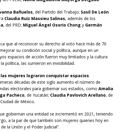
vanna Bañuelos
, del Partido del Trabajo;
Sasil De León
ora
Claudia Ruiz Massieu Salinas
, además de los
sa
, del PRD;
Miguel Ángel Osorio Chong
y
Germán
taca que al reconocer su derecho al voto hace más de 70
mejorar su condición social y política, aunque en un
yos espacios de acción fueron muy limitados y la cultura
 política, las sumieron en invisibilidad.
 las mujeres lograron conquistar espacios
rimeras décadas de este siglo aumento el número de
endas electorales para gobernar sus estados, como
Amalia
ega Pacheco
, de Yucatán;
Claudia Pavlovich Arellano
, de
a Ciudad de México.
que gobiernan una entidad se incrementó en 2021, teniendo
argo, a la par de que también son mujeres quienes hoy en
 la Unión y el Poder Judicial”.