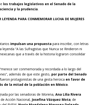
ue
los trabajos legislativos en el Senado de la
aciencia y la prudencia
.
OR LEYENDA PARA CONMEMORAR LUCHA DE MUJERES
ntarios
impulsan una propuesta
para inscribir, con letras
 leyenda “A las Sufragistas que Nunca se Rindieron ni
exicanas que a través de la historia lograron consolidar
, “merece ser conmemorada y recordada a lo largo del
iones”, además de que este gesto,
por parte del Senado
e fueron protagonistas de una gesta heroica
en favor de
s de la mitad de la población en México
.
signada por las senadoras de Morena,
Ana Lilia Rivera
; de Acción Nacional,
Josefina Vázquez Mota
; de
 y del PVEM,
Nuvia Magdalena Mayorga Delgado
.