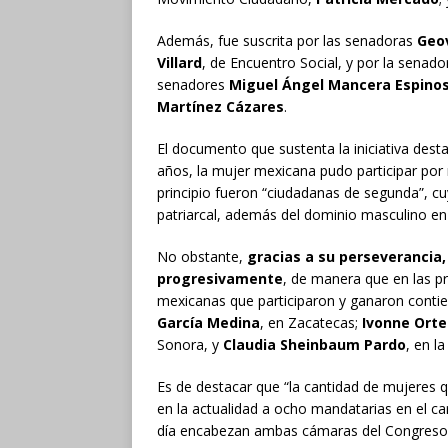
Además, fue suscrita por las senadoras
Geo
Villard
, de Encuentro Social, y por la senad
senadores
Miguel Ángel Mancera Espino
Martínez Cázares
.
El documento que sustenta la iniciativa des
años, la mujer mexicana pudo participar por 
principio fueron “ciudadanas de segunda”, cu
patriarcal, además del dominio masculino en la
No obstante,
gracias a su perseverancia,
progresivamente
, de manera que en las p
mexicanas que participaron y ganaron conti
García Medina
, en Zacatecas;
Ivonne Ort
Sonora, y
Claudia Sheinbaum Pardo
, en l
Es de destacar que “la cantidad de mujeres 
en la actualidad a ocho mandatarias en el c
día encabezan ambas cámaras del Congreso de