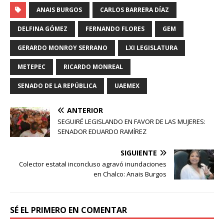
ANAIS BURGOS
CARLOS BARRERA DÍAZ
DELFINA GÓMEZ
FERNANDO FLORES
GEM
GERARDO MONROY SERRANO
LXI LEGISLATURA
METEPEC
RICARDO MONREAL
SENADO DE LA REPÚBLICA
UAEMEX
ANTERIOR
SEGUIRÉ LEGISLANDO EN FAVOR DE LAS MUJERES:
SENADOR EDUARDO RAMÍREZ
SIGUIENTE
Colector estatal inconcluso agravó inundaciones
en Chalco: Anais Burgos
SÉ EL PRIMERO EN COMENTAR