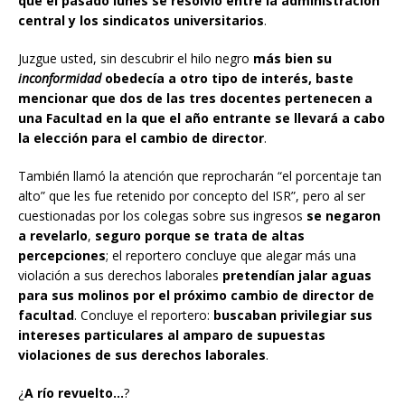
que el pasado lunes se resolvió entre la administración
central y los sindicatos universitarios
.
Juzgue usted, sin descubrir el hilo negro
más bien su
inconformidad
obedecía a otro tipo de interés, baste
mencionar que dos de las tres docentes pertenecen a
una Facultad en la que el año entrante se llevará a cabo
la elección para el cambio de director
.
También llamó la atención que reprocharán “el porcentaje tan
alto” que les fue retenido por concepto del ISR”, pero al ser
cuestionadas por los colegas sobre sus ingresos
se negaron
a revelarlo
,
seguro porque se trata de altas
percepciones
; el reportero concluye que alegar más una
violación a sus derechos laborales
pretendían jalar aguas
para sus molinos por el próximo cambio de director de
facultad
. Concluye el reportero:
buscaban privilegiar sus
intereses particulares al amparo de supuestas
violaciones de sus derechos laborales
.
¿
A río revuelto…
?