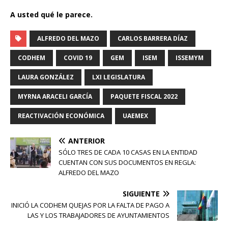
A usted qué le parece.
ALFREDO DEL MAZO
CARLOS BARRERA DÍAZ
CODHEM
COVID 19
GEM
ISEM
ISSEMYM
LAURA GONZÁLEZ
LXI LEGISLATURA
MYRNA ARACELI GARCÍA
PAQUETE FISCAL 2022
REACTIVACIÓN ECONÓMICA
UAEMEX
ANTERIOR
SÓLO TRES DE CADA 10 CASAS EN LA ENTIDAD
CUENTAN CON SUS DOCUMENTOS EN REGLA:
ALFREDO DEL MAZO
SIGUIENTE
INICIÓ LA CODHEM QUEJAS POR LA FALTA DE PAGO A
LAS Y LOS TRABAJADORES DE AYUNTAMIENTOS