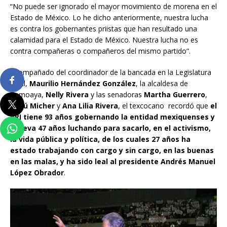
“No puede ser ignorado el mayor movimiento de morena en el
Estado de México. Lo he dicho anteriormente, nuestra lucha
es contra los gobernantes priistas que han resultado una
calamidad para el Estado de México. Nuestra lucha no es
contra compañeras o compañeros del mismo partido”.
Acompañado del coordinador de la bancada en la Legislatura
local,
Maurilio Hernández González
, la alcaldesa de
Temoaya,
Nelly Rivera
y las senadoras
Martha Guerrero
,
Malú Micher
y
Ana Lilia Rivera
, el texcocano recordó que
el
PRI tiene 93 años gobernando la entidad mexiquenses y
él lleva 47 años luchando para sacarlo, en el activismo,
la vida pública y política, de los cuales 27 años ha
estado trabajando con cargo y sin cargo, en las buenas
en las malas, y ha sido leal al presidente Andrés Manuel
López Obrador
.