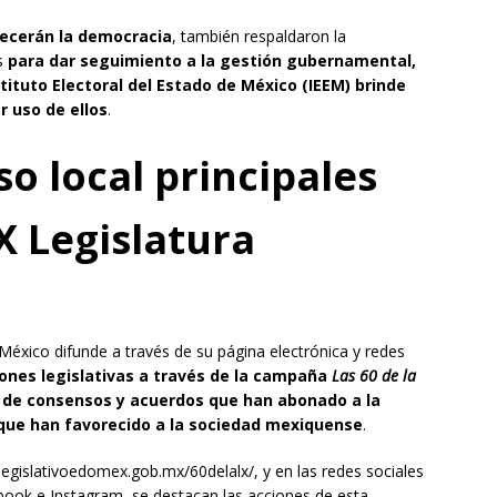
lecerán la democracia
, también respaldaron la
os
para dar seguimiento a la gestión gubernamental,
stituto Electoral del Estado de México (IEEM) brinde
 uso de ellos
.
o local principales
X Legislatura
éxico difunde a través de su página electrónica y redes
iones legislativas a través de la campaña
Las 60 de la
 de consensos y acuerdos que han abonado a la
que han favorecido a la sociedad mexiquense
.
.legislativoedomex.gob.mx/60delalx/, y en las redes sociales
ebook e Instagram, se destacan las acciones de esta