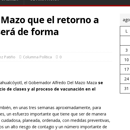
 Mazo que el retorno a
ago
será de forma
L
3
ez Patiño
Columna Política
0
10
17
24
zahualcóyotl, el Gobernador Alfredo Del Mazo Maza
se
31
icio de clases y al proceso de vacunación en el
mbién, en unas tres semanas aproximadamente, para
lases, un esfuerzo importante que tiene que ser de manera
cuidadosa, planeada, ordenada, con medidas preventivas,
s un alto riesgo de contagio y un número importante de