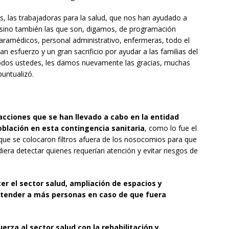
, las trabajadoras para la salud, que nos han ayudado a
 sino también las que son, digamos, de programación
 paramédicos, personal administrativo, enfermeras, todo el
n esfuerzo y un gran sacrificio por ayudar a las familias del
todos ustedes, les damos nuevamente las gracias, muchas
 puntualizó.
acciones que se han llevado a cabo en la entidad
oblación en esta contingencia sanitaria
, como lo fue el
ue se colocaron filtros afuera de los nosocomios para que
era detectar quienes requerían atención y evitar riesgos de
cer el sector salud, ampliación de espacios y
 atender a más personas en caso de que fuera
uerza al sector salud con la rehabilitación y