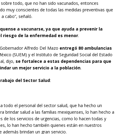
s, sobre todo, que no han sido vacunados, entonces
ndo muy conscientes de todas las medidas preventivas que
 a cabo”, señaló.
iquense a vacunarse, ya que ayuda a prevenir la
el riesgo de la enfermedad es menor
.
el Gobernador Alfredo Del Mazo
entregó 80 ambulancias
México (SUEM) y el Instituto de Seguridad Social del Estado
l, dijo,
se fortalece a estas dependencias para que
ndar un mejor servicio a la población
.
 trabajo del Sector Salud
:
a todo el personal del sector salud, que ha hecho un
para brindar salud a las familias mexiquenses, lo han hecho a
és de los servicios de urgencias, como lo hacen todas y
tes, lo han hecho también quienes están en nuestros
e además brindan un gran servicio.