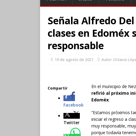
Señala Alfredo Del
clases en Edoméx 
responsable
19 de agosto de 2021
Autor: Octavio Lóp
En el municipio de Ne
Compartir
refirió al próximo in
Edoméx
:
Facebook
“Estamos próximos ta
iniciar el regreso a c
Twitter
muy responsable, muy 
porque todavía tenemo