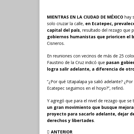
MIENTRAS EN LA CIUDAD DE MÉXICO
hay s
solo cruzar la calle,
en Ecatepec, prevalec
capital del país
, resultado del rezago que
gobiernos humanistas que prioricen el b
Cisneros.
En reuniones con vecinos de más de 25 colon
Faustino de la Cruz indicó que
pasan gobie
logra salir adelante, a diferencia de o
“¿Por qué Iztapalapa ya salió adelante? ¿Por
Ecatepec seguimos en el hoyo?”, refirió.
Y agregó que para el nivel de rezago que se 
un gran movimiento que busque mejorar 
proyecto para sacarlo adelante, dejar d
derechos y libertades
.
ANTERIOR