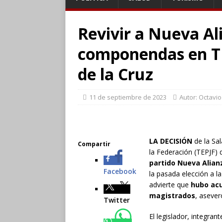
Revivir a Nueva Al
componendas en TE
de la Cruz
11 de septiembre de 2023
Autor: Octavi
LA DECISIÓN
de la Sal
Compartir
la Federación (TEPJF)
partido Nueva Alianz
Facebook
la pasada elección a l
advierte que
hubo acu
magistrados
, asever
Twitter
El legislador, integra