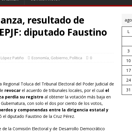
ianza, resultado de
ago
PJF: diputado Faustino
L
3
o López Patiño
Economía
,
Gobierno
,
Política
0
10
17
24
a Regional Toluca del Tribunal Electoral del Poder Judicial de
31
 de
revocar
el acuerdo de tribunales locales, por el cual
el
a perdía su registro
al obtener la votación más baja en
a Gubernatura, con solo el dos por ciento de los votos,
erdos y componendas entre la dirigencia estatal y
ó el diputado Faustino de la Cruz Pérez.
nte de la Comisión Electoral y de Desarrollo Democrático