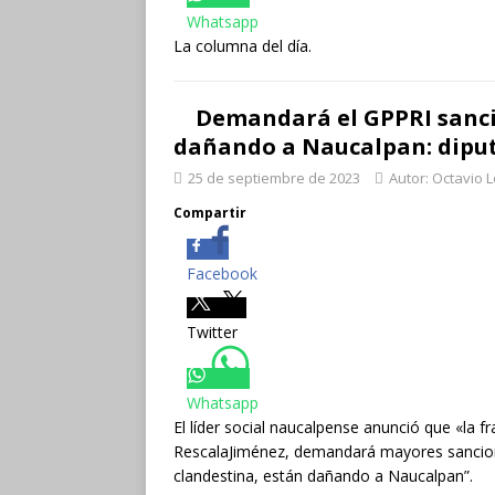
Whatsapp
La columna del día.
Demandará el GPPRI sanci
dañando a Naucalpan: dipu
25 de septiembre de 2023
Autor: Octavio 
Compartir
Facebook
Twitter
Whatsapp
El líder social naucalpense anunció que «la
RescalaJiménez, demandará mayores sancion
clandestina, están dañando a Naucalpan”.