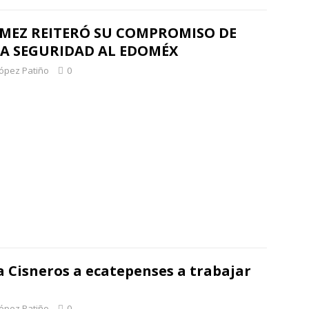
MEZ REITERÓ SU COMPROMISO DE
LA SEGURIDAD AL EDOMÉX
López Patiño
0
 Cisneros a ecatepenses a trabajar
López Patiño
0