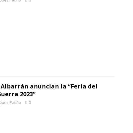
López Patiño
0
 Albarrán anuncian la “Feria del
uerra 2023”
López Patiño
0