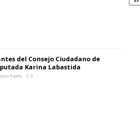
antes del Consejo Ciudadano de
iputada Karina Labastida
López Patiño
0