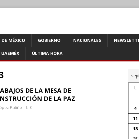
 DE MÉXICO
GOBIERNO
NACIONALES
NEWSLETT
UAEMÉX
ÚLTIMA HORA
3
sep
L
ABAJOS DE LA MESA DE
NSTRUCCIÓN DE LA PAZ
López Patiño
0
4
11
18
25