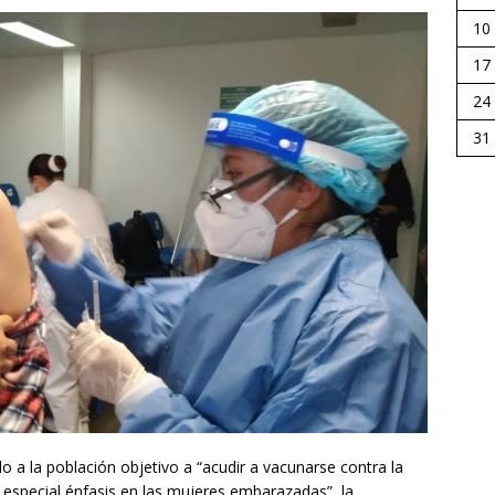
10
17
24
31
o a la población objetivo a “acudir a vacunarse contra la
n especial énfasis en las mujeres embarazadas”, la