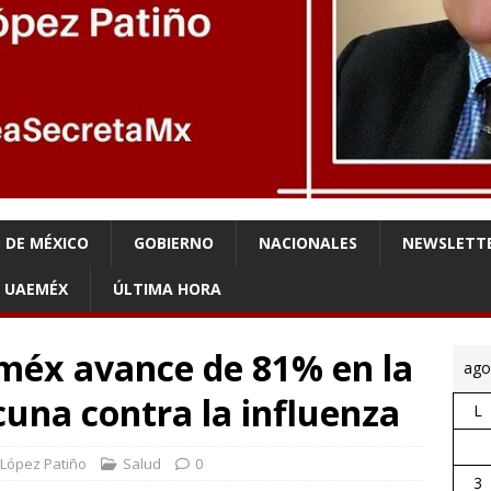
 DE MÉXICO
GOBIERNO
NACIONALES
NEWSLETT
UAEMÉX
ÚLTIMA HORA
méx avance de 81% en la
ago
cuna contra la influenza
L
 López Patiño
Salud
0
3