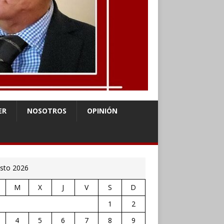
ER
NOSOTROS
OPINIÓN
sto 2026
M
X
J
V
S
D
1
2
4
5
6
7
8
9