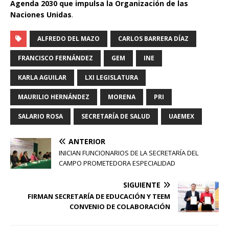
Agenda 2030 que impulsa la Organización de las
Naciones Unidas
.
ALFREDO DEL MAZO
CARLOS BARRERA DÍAZ
FRANCISCO FERNÁNDEZ
GEM
INE
KARLA AGUILAR
LXI LEGISLATURA
MAURILIO HERNÁNDEZ
MORENA
PRI
SALARIO ROSA
SECRETARÍA DE SALUD
UAEMEX
ANTERIOR
INICIAN FUNCIONARIOS DE LA SECRETARÍA DEL
CAMPO PROMETEDORA ESPECIALIDAD
SIGUIENTE
FIRMAN SECRETARÍA DE EDUCACIÓN Y TEEM
CONVENIO DE COLABORACIÓN