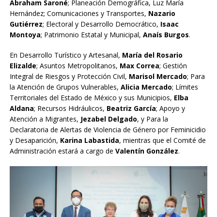
Abraham Saroné
; Planeación Demográfica, Luz María
Hernández; Comunicaciones y Transportes,
Nazario
Gutiérrez
; Electoral y Desarrollo Democrático,
Isaac
Montoya
; Patrimonio Estatal y Municipal,
Anaís Burgos
.
En Desarrollo Turístico y Artesanal,
María del Rosario
Elizalde
; Asuntos Metropolitanos,
Max Correa
; Gestión
Integral de Riesgos y Protección Civil,
Marisol Mercado
; Para
la Atención de Grupos Vulnerables,
Alicia Mercado
; Límites
Territoriales del Estado de México y sus Municipios,
Elba
Aldana
; Recursos Hidráulicos,
Beatriz García
; Apoyo y
Atención a Migrantes,
Jezabel Delgado
, y Para la
Declaratoria de Alertas de Violencia de Género por Feminicidio
y Desaparición,
Karina Labastida
, mientras que el Comité de
Administración estará a cargo de
Valentín González
.