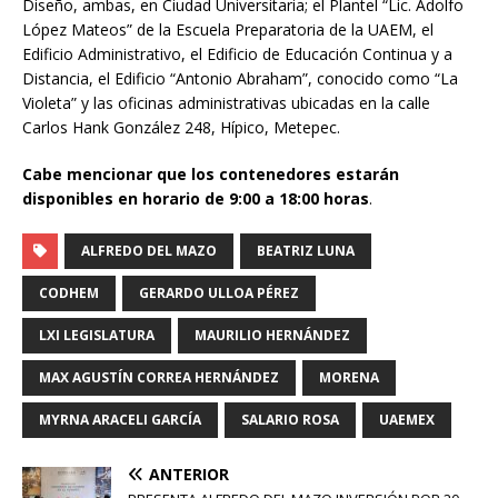
Diseño, ambas, en Ciudad Universitaria; el Plantel “Lic. Adolfo
López Mateos” de la Escuela Preparatoria de la UAEM, el
Edificio Administrativo, el Edificio de Educación Continua y a
Distancia, el Edificio “Antonio Abraham”, conocido como “La
Violeta” y las oficinas administrativas ubicadas en la calle
Carlos Hank González 248, Hípico, Metepec.
Cabe mencionar que los contenedores estarán
disponibles en horario de 9:00 a 18:00 horas
.
ALFREDO DEL MAZO
BEATRIZ LUNA
CODHEM
GERARDO ULLOA PÉREZ
LXI LEGISLATURA
MAURILIO HERNÁNDEZ
MAX AGUSTÍN CORREA HERNÁNDEZ
MORENA
MYRNA ARACELI GARCÍA
SALARIO ROSA
UAEMEX
ANTERIOR