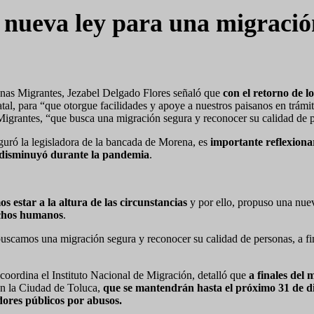
nueva ley para una migració
nas Migrantes, Jezabel Delgado Flores señaló que
con el retorno de l
tal, para “que otorgue facilidades y apoye a nuestros paisanos en trámit
grantes, “que busca una migración segura y reconocer su calidad de 
eguró la legisladora de la bancada de Morena, es
importante reflexionar
ue disminuyó durante la pandemia
.
os estar a la altura de las circunstancias
y por ello, propuso una nu
rechos humanos
.
amos una migración segura y reconocer su calidad de personas, a fin de 
oordina el Instituto Nacional de Migración, detalló que
a finales del
 en la Ciudad de Toluca,
que se mantendrán hasta el próximo 31 de d
dores públicos por abusos.