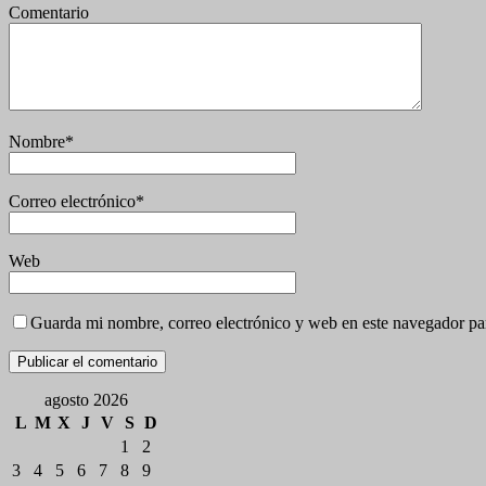
Comentario
Nombre
*
Correo electrónico
*
Web
Guarda mi nombre, correo electrónico y web en este navegador pa
agosto 2026
L
M
X
J
V
S
D
1
2
3
4
5
6
7
8
9