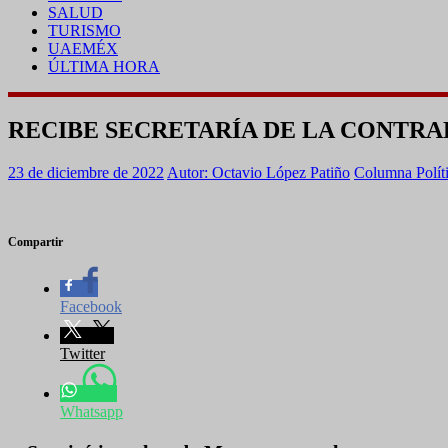
SALUD
TURISMO
UAEMÉX
ÚLTIMA HORA
RECIBE SECRETARÍA DE LA CONTRAL
23 de diciembre de 2022
Autor: Octavio López Patiño
Columna Polít
Compartir
Facebook
Twitter
Whatsapp