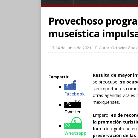
Provechoso progra
museística impuls
14 de junio de 2021
Autor: Octavio López
Resulta de mayor in
Compartir
se preocupe,
se ocup
tan importantes como
Facebook
otras agendas vitales 
mexiquenses.
Twitter
Empero,
es de recon
la promoción turístic
forma integral: que en
Whatsapp
preservación de las 