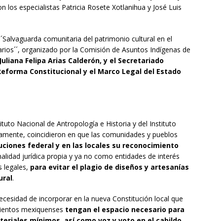
on los especialistas Patricia Rosete Xotlanihua y José Luis
 ´´Salvaguarda comunitaria del patrimonio cultural en el
arios´´, organizado por la Comisión de Asuntos Indígenas de
uliana Felipa Arias Calderón, y el Secretariado
 Reforma Constitucional y el Marco Legal del Estado
ituto Nacional de Antropología e Historia y del Instituto
vamente, coincidieron en que las comunidades y pueblos
uciones federal y en las locales su reconocimiento
lidad jurídica propia y ya no como entidades de interés
s legales,
para evitar el plagio de diseños y artesanías
ural
.
necesidad de incorporar en la nueva Constitución local que
amientos mexiquenses
tengan el espacio necesario para
teriales mínimos, así como voz y voto en el cabildo
.