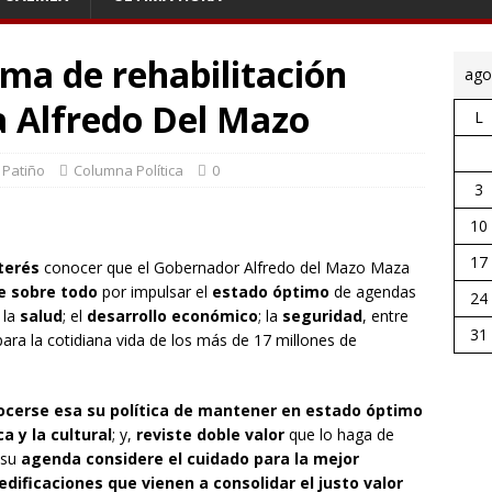
ma de rehabilitación
ago
a Alfredo Del Mazo
L
 Patiño
Columna Política
0
3
10
17
terés
conocer que el Gobernador Alfredo del Mazo Maza
e sobre todo
por impulsar el
estado óptimo
de agendas
24
 la
salud
; el
desarrollo económico
; la
seguridad
, entre
31
para la cotidiana vida de los más de 17 millones de
ocerse esa su política de mantener en estado óptimo
a y la cultural
; y,
reviste doble valor
que lo haga de
 su
agenda considere el cuidado para la mejor
edificaciones que vienen a consolidar el justo valor