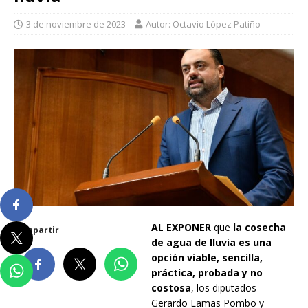
3 de noviembre de 2023
Autor: Octavio López Patiño
AL
EXPONER
que
la cosecha
Compartir
de agua de lluvia es una
opción viable, sencilla,
práctica, probada y no
costosa
, los diputados
Gerardo Lamas Pombo y