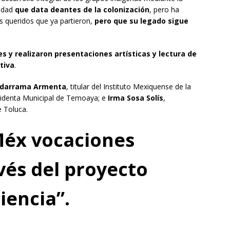
vidad
que data
de
antes de la colonización
, pero ha
s queridos que ya partieron,
pero que su legado sigue
s y realizaron presentaciones artísticas y lectura de
tiva
.
adarrama Armenta
, titular del Instituto Mexiquense de la
sidenta Municipal de Temoaya; e
Irma Sosa Solís
,
e Toluca.
éx vocaciones
avés del proyecto
C
iencia”.