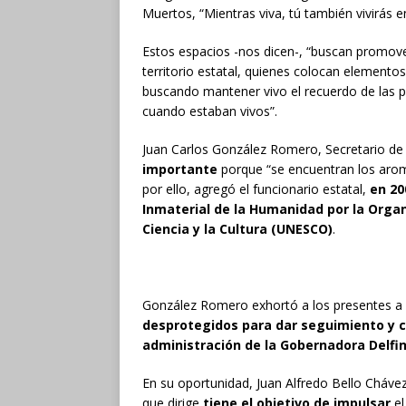
Muertos, “Mientras viva, tú también vivirás e
Estos espacios -nos dicen-, “buscan promove
territorio estatal, quienes colocan elementos
buscando mantener vivo el recuerdo de las p
cuando estaban vivos”.
Juan Carlos González Romero, Secretario de 
importante
porque “se encuentran los aroma
por ello, agregó el funcionario estatal,
en 20
Inmaterial de la Humanidad por la
Organ
Ciencia y la Cultura (UNESCO)
.
González Romero exhortó a los presentes a
desprotegidos para dar seguimiento y 
administración de la Gobernadora Delfi
En su oportunidad, Juan Alfredo Bello Cháve
que dirige
tiene el objetivo de impulsar
el