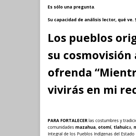
Es sólo una pregunta
.
Su capacidad de análisis
lector, qué ve
.
Los pueblos ori
su cosmovisión a
ofrenda “Mientr
vivirás en mi r
PARA FORTALECER
las costumbres y tradici
comunidades
mazahua
,
otomí
,
tlahuic
a,
m
Integral de los Pueblos Indígenas del Estado