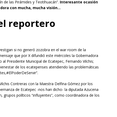
tín de las Pirámides y Teotihuacán”.
Interesante ocasión
nadora con mucha
,
mucha visión…
el reportero
vestigan si no generó zozobra en el war room de la
mensaje que por X difundió este miércoles la Gobernadora
o al Presidente Municipal de Ecatepec, Fernando Vilchis;
 bienestar de los ecatepenses atendiendo las problemáticas
tes,#ElPoderDeServir”.
 Vilchis Contreras con la Maestra Delfina Gómez por los
bernanza de Ecatepec -nos han dicho- la diputada Azucena
, grupos políticos “influyentes”, como coordinadora de los