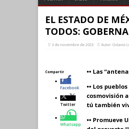
EL ESTADO DE MÉX
TODOS: GOBERNA
3 de noviembre de 2023
Autor: Octavio 
•• Las “antena
Compartir
•• Los pueblo
Facebook
cosmovisión a 
tú también vi
Twitter
•• Promueve U
Whatsapp