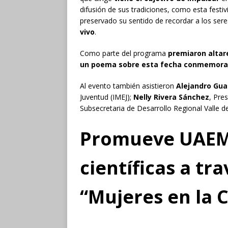
difusión de sus tradiciones, como esta festi
preservado su sentido de recordar a los sere
vivo
.
Como parte del programa
premiaron altare
un poema sobre esta fecha conmemora
Al evento también asistieron
Alejandro Gu
Juventud (IMEJ);
Nelly Rivera Sánchez
, Pre
Subsecretaria de Desarrollo Regional Valle d
Promueve
UAEM
científicas a tr
“
M
ujeres en la