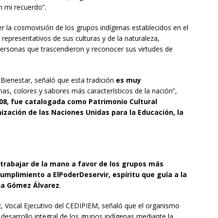
n mi recuerdo”.
r la cosmovisión de los grupos indígenas establecidos en el
 representativos de sus culturas y de la naturaleza,
ersonas que trascendieron y reconocer sus virtudes de
Bienestar, señaló que esta tradición
es muy
s, colores y sabores más característicos de la nación”,
08, fue catalogada como Patrimonio Cultural
ización de las Naciones Unidas para la Educación, la
trabajar de la mano a favor de los grupos más
cumplimiento a
El
Poder
D
e
servir
, espíritu que guía a la
na Gómez Álvarez
.
z, Vocal Ejecutivo del CEDIPIEM, señaló que el organismo
 desarrollo integral de los grupos indígenas mediante la