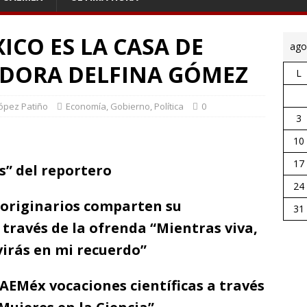
ICO ES LA CASA DE
ago
DORA DELFINA GÓMEZ
L
López Patiño
Economía
,
Gobierno
,
Política
0
3
10
17
s” del reportero
24
s originarios comparten su
31
través de la ofrenda “Mientras viva,
virás en mi recuerdo”
AEMéx vocaciones científicas a través