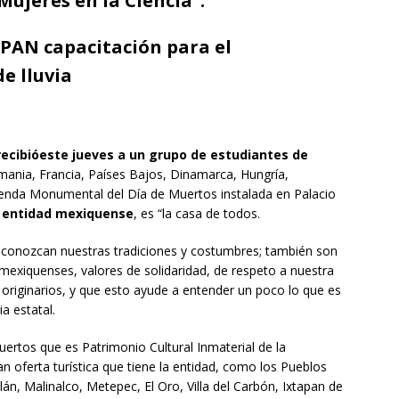
Mujeres en la Ciencia”.
 PAN capacitación para el
e lluvia
recibió
este
jueves a
un grupo de estudiantes de
mania, Francia, Países Bajos, Dinamarca, Hungría,
Ofrenda Monumental del Día de Muertos instalada en Palacio
a entidad mexiquense
, es “la casa de todos.
, conozcan nuestras tradiciones y costumbres; también son
exiquenses, valores de solidaridad, de respeto a nuestra
originarios, y que esto ayude a entender un poco lo que es
a estatal.
uertos que es Patrimonio Cultural Inmaterial de la
an oferta turística que tiene la entidad, como los Pueblos
án, Malinalco, Metepec, El Oro, Villa del Carbón, Ixtapan de