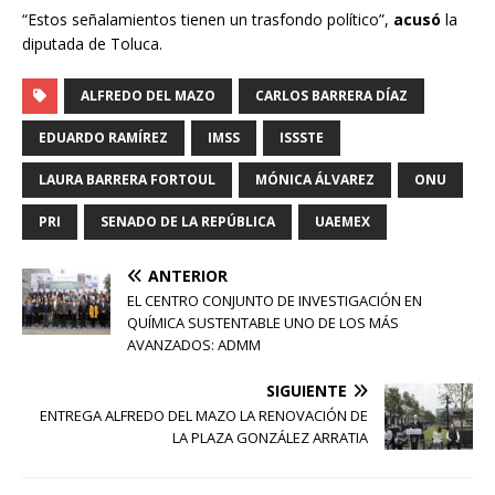
“Estos señalamientos tienen un trasfondo político”,
acusó
la
diputada de Toluca.
ALFREDO DEL MAZO
CARLOS BARRERA DÍAZ
EDUARDO RAMÍREZ
IMSS
ISSSTE
LAURA BARRERA FORTOUL
MÓNICA ÁLVAREZ
ONU
PRI
SENADO DE LA REPÚBLICA
UAEMEX
ANTERIOR
EL CENTRO CONJUNTO DE INVESTIGACIÓN EN
QUÍMICA SUSTENTABLE UNO DE LOS MÁS
AVANZADOS: ADMM
SIGUIENTE
ENTREGA ALFREDO DEL MAZO LA RENOVACIÓN DE
LA PLAZA GONZÁLEZ ARRATIA