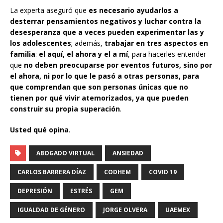
La experta aseguró que
es necesario ayudarlos a
desterrar pensamientos negativos y luchar contra la
desesperanza que a veces pueden experimentar las y
los adolescentes
; además,
trabajar en tres aspectos en
familia
:
el aquí, el ahora y el a mí
, para hacerles entender
que
no deben preocuparse por eventos futuros, sino por
el ahora, ni por lo que le pasó a otras personas, para
que comprendan que son personas únicas que no
tienen por qué vivir atemorizados, ya que pueden
construir su propia superación
.
Usted qué opina
.
ABOGADO VIRTUAL
ANSIEDAD
CARLOS BARRERA DÍAZ
CODHEM
COVID 19
DEPRESIÓN
ESTRÉS
GEM
IGUALDAD DE GÉNERO
JORGE OLVERA
UAEMEX