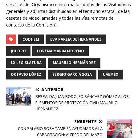
servicios del Organismo e informa los datos de las Visitadurías
generales y adjuntas distribuidas en el territorio estatal, de las
casetas de videollamadas y todas las vías remotas de
contacto de la Comisión”.
CODHEM
EVA PAREJA DE HERNÁNDEZ
JUCOPO
LORENA MARÍN MORENO
LX LEGISLATURA
MAURILIO HERNÁNDEZ
OCTAVIO LÓPEZ
SERGIO GARCÍA SOSA
UAEMEX
ANTERIOR
RESPALDA JUAN RODOLFO SÁNCHEZ GÓMEZ A LOS
ELEMENTOS DE PROTECCIÓN CIVIL: MAURILIO
HERNÁNDEZ
SIGUIENTE
CON SALARIO ROSA TAMBIÉN AYUDAMOS A LA
CAPACITACIÓN: ALFREDO DEL MAZO