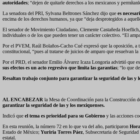
autoridades
; “dejen de quitarle derechos a los mexicanos y permíta
La senadora del PRI, Sylvana Beltrones Sánchez dijo que
es necesari
encima de los derechos humanos, ya que “deja desprotegidos a aquel
El senador de Movimiento Ciudadano, Clemente Castañeda Hoeflich,
individuales o de los que pueden tener un carácter colectivo. “El amp
Por el PVEM, Raúl Bolaños-Cacho Cué expresó que la oposición, a tr
constitucional, “pues al tratarse de juicios de amparo que resuelvan la
Por el PRD, el senador Emilio Álvarez Icaza Longoria advirtió que esta 
sus efectos es un acto regresivo que limita las garantías
; “lo que de
Resaltan trabajo conjunto para garantizar la seguridad de las y
AL ENCABEZAR
la Mesa de Coordinación para la Construcción de
garantizar la seguridad de las y los mexiquenses.
Indicó que
el tema es prioridad para su Gobierno
y las acciones co
En esta reunión, la número 72 en lo que va del año, participaron
Horac
Estado de México;
Yuriria Torres Páez
, Subsecretaria de Seguridad 
estatal.