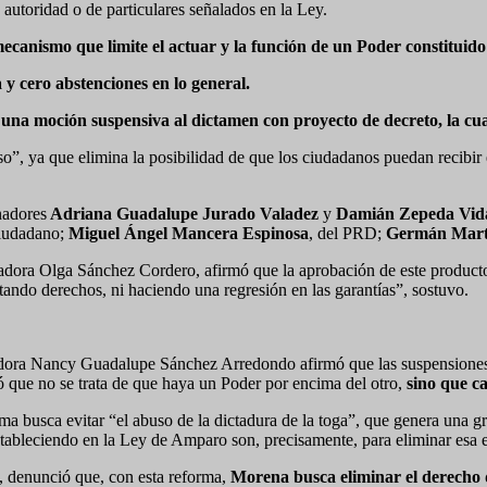
autoridad o de particulares señalados en la Ley.
ecanismo que limite el actuar y la función de un Poder constituido
 y cero abstenciones en lo general.
una moción suspensiva al dictamen con proyecto de decreto, la cual
”, ya que elimina la posibilidad de que los ciudadanos puedan recibir e
nadores
Adriana Guadalupe Jurado Valadez
y
Damián Zepeda Vida
iudadano;
Miguel Ángel Mancera Espinosa
, del PRD;
Germán Mart
enadora Olga Sánchez Cordero, afirmó que la aprobación de este producto
ando derechos, ni haciendo una regresión en las garantías”, sostuvo.
ora Nancy Guadalupe Sánchez Arredondo afirmó que las suspensiones se
có que no se trata de que haya un Poder por encima del otro,
sino que c
a busca evitar “el abuso de la dictadura de la toga”, que genera una g
stableciendo en la Ley de Amparo son, precisamente, para eliminar esa e
 denunció que, con esta reforma,
Morena busca eliminar el derecho de