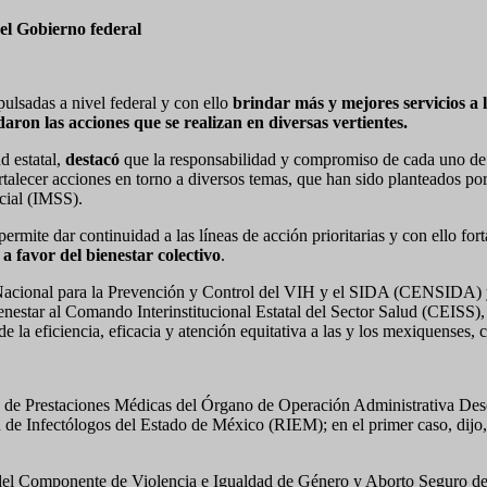
del Gobierno federal
pulsadas a nivel federal y con ello
brindar más y mejores servicios a 
aron las acciones que se realizan en diversas vertientes.
d estatal,
destacó
que la responsabilidad y compromiso de cada uno de l
y fortalecer acciones en torno a diversos temas, que han sido planteado
cial (IMSS).
 permite dar continuidad a las líneas de acción prioritarias y con ello fort
a favor del bienestar colectivo
.
 Nacional para la Prevención y Control del VIH y el SIDA (CENSIDA) y
enestar al Comando Interinstitucional Estatal del Sector Salud (CEISS)
 de la eficiencia, eficacia y atención equitativa a las y los mexiquenses
a de Prestaciones Médicas del Órgano de Operación Administrativa De
de Infectólogos del Estado de México (RIEM); en el primer caso, dijo, 
l del Componente de Violencia e Igualdad de Género y Aborto Seguro d