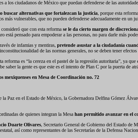
nles a los ciudadanos de México que puedan defenderse de las autoridad
o buscar alternativas que fortalezcan la justicia
, porque esta reform
los más vulnerables, que no pueden defenderse adecuadamente en un ju
 consideró que con esta reforma
se le da cierto margen de discrecion
aro está pensado para empoderar a las personas, no para darle más pode
avés de infamias y mentiras,
pretende asustar a la ciudadanía cuand
 inconstitucionalidad de las normas generales, no se deben tener efectos
reforma es “la cereza en el pastel de la regresión autoritaria”, ya que 
be saber la gente es que este es el intento de Plan C por la puerta de atr
 los mexiquenses en Mesa de Coordinación no. 72
 la Paz en el Estado de México, la Gobernadora Delfina Gómez Álvarez 
ordinadas de quienes integran la Mesa
han permitido avanzar en el co
io Duarte Olivares
, Secretario General de Gobierno del Estado de 
estatal, así como representantes de las Secretarías de la Defensa Nacio