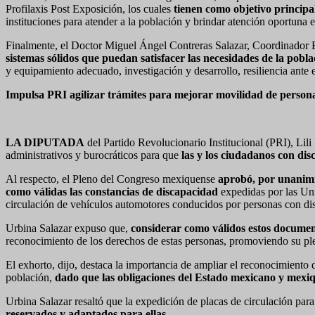
Profilaxis Post Exposición, los cuales
tienen como objetivo principa
instituciones para atender a la población y brindar atención oportuna e
Finalmente, el Doctor Miguel Ángel Contreras Salazar, Coordinador Est
sistemas sólidos que puedan satisfacer las necesidades de la pobl
y equipamiento adecuado, investigación y desarrollo, resiliencia ante
Impulsa PRI agilizar trámites para mejorar movilidad de person
LA DIPUTADA
del Partido Revolucionario Institucional (PRI), Lili 
administrativos y burocráticos para que
las y los ciudadanos con dis
Al respecto, el Pleno del Congreso mexiquense
aprobó, por unanim
como válidas las constancias de discapacidad
expedidas por las Uni
circulación de vehículos automotores conducidos por personas con di
Urbina Salazar expuso que,
considerar como válidos estos document
reconocimiento de los derechos de estas personas, promoviendo su plen
El exhorto, dijo, destaca la importancia de ampliar el reconocimiento de
población,
dado que las obligaciones del Estado mexicano y mexique
Urbina Salazar resaltó que la expedición de placas de circulación pa
reservados y adaptados para ellas.