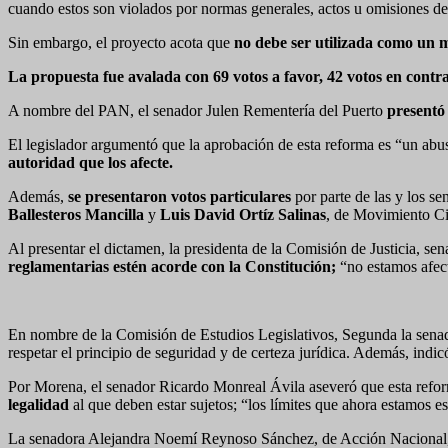
cuando estos son violados por normas generales, actos u omisiones de 
Sin embargo, el proyecto acota que
no debe ser utilizada como un m
La propuesta fue avalada con 69 votos a favor, 42 votos en contra
A nombre del PAN, el senador Julen Rementería del Puerto
presentó 
El legislador argumentó que la aprobación de esta reforma es “un abuso
autoridad que los afecte.
Además,
se presentaron votos particulares
por parte de las y los se
Ballesteros Mancilla
y
Luis David Ortíz Salinas
, de Movimiento C
Al presentar el dictamen, la presidenta de la Comisión de Justicia, s
reglamentarias estén acorde con la Constitución;
“no estamos afect
En nombre de la Comisión de Estudios Legislativos, Segunda la senad
respetar el principio de seguridad y de certeza jurídica. Además, indi
Por Morena, el senador Ricardo Monreal Ávila aseveró que esta reform
legalidad
al que deben estar sujetos; “los límites que ahora estamos e
La senadora Alejandra Noemí Reynoso Sánchez, de Acción Nacional,