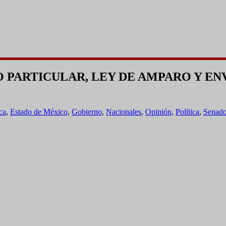
O PARTICULAR, LEY DE AMPARO Y E
ca
,
Estado de México
,
Gobierno
,
Nacionales
,
Opinión
,
Política
,
Senad