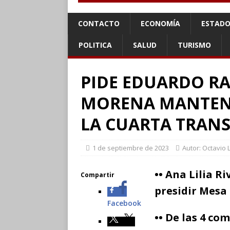
CONTACTO
ECONOMÍA
ESTADO
POLITICA
SALUD
TURISMO
PIDE EDUARDO RA
MORENA MANTENE
LA CUARTA TRA
1 de septiembre de 2023
Autor: Octavio 
•• Ana Lilia 
Compartir
presidir Mesa
Facebook
•• De las 4 co