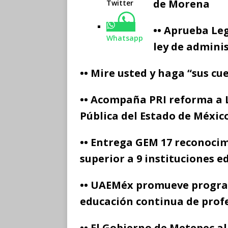
de Morena
Twitter
•• Aprueba Le
Whatsapp
ley de admini
•• Mire usted y haga “sus c
•• Acompaña PRI reforma a 
Pública del Estado de Méxic
•• Entrega GEM 17 reconocimi
superior a 9 instituciones e
•• UAEMéx promueve progra
educación continua de prof
•• El Gobierno de Metepec a