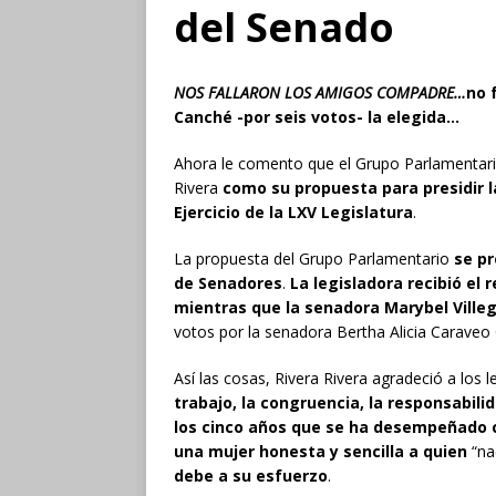
del Senado
NOS
FALLARON LOS AMIGOS
COMPADRE…
no 
Canché
-por seis votos- la elegida…
Ahora le comento que el Grupo Parlamentario
Rivera
como su propuesta para presidir l
Ejercicio de la LXV Legislatura
.
La propuesta del Grupo Parlamentario
se pr
de Senadores
.
La legisladora recibió el 
mientras que la senadora
Marybel Vill
votos por la senadora Bertha Alicia Carav
Así las cosas, Rivera Rivera agradeció a los
trabajo, la congruencia, la responsabili
los cinco años que se ha desempeñado
una mujer honesta y sencilla a quien
“na
debe a su esfuerzo
.