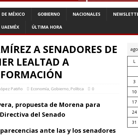
 DE MÉXICO
GOBIERNO
NACIONALES
NEWSLETT
UAEMÉX
ÚLTIMA HORA
MÍREZ A SENADORES DE
ago
R LEALTAD A
L
NSFORMACIÓN
3
López Patiño
Economía
,
Gobierno
,
Política
0
10
17
Rivera, propuesta de Morena para
24
 Directiva del Senado
31
mparecencias ante las y los senadores