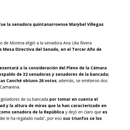
fue la senadora quintanarroense
Marybel Villegas
 de Morena eligió a la senadora Ana Lilia Rivera
a Mesa Directiva del Senado, en el Tercer Año de
esentará a la consideración del Pleno de la Cámara
respaldo de 32
senadoras y senadores
de la bancada;
egas Canché
obtuvo 26 votos
; además, se emitieron dos
eo Camarena.
 legisladores de su bancada
por tomar en cuenta el
dad y la altura de miras que la han caracterizado en
 como
senadora de la
República
y dejó en claro que
es
die le ha regalado nada”, por eso
sus triunfos se los