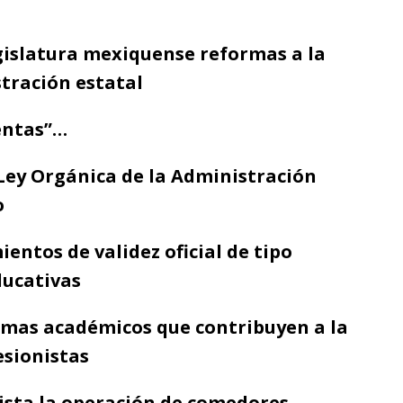
gislatura mexiquense reformas a la
stración estatal
uentas”…
Ley Orgánica de la Administración
o
entos de validez oficial de tipo
ducativas
mas académicos que contribuyen a la
esionistas
lista la operación de comedores