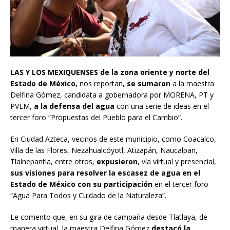
LAS Y LOS MEXIQUENSES de la zona oriente y norte del
Estado de México,
nos reportan
, se
sumaron
a la maestra
Delfina Gómez, candidata a gobernadora por MORENA, PT y
PVEM,
a la defensa del agua
con una serie de ideas en el
tercer foro “Propuestas del Pueblo para el Cambio”.
En Ciudad Azteca, vecinos de este municipio, como Coacalco,
Villa de las Flores, Nezahualcóyotl, Atizapán, Naucalpan,
Tlalnepantla, entre otros,
expusieron
, vía virtual y presencial,
sus visiones para resolver la escasez de agua en el
Estado de México con su participación
en el tercer foro
“Agua Para Todos y Cuidado de la Naturaleza”.
Le comento que, en su gira de campaña desde Tlatlaya, de
manera virtual, la maestra Delfina Gómez
destacó la