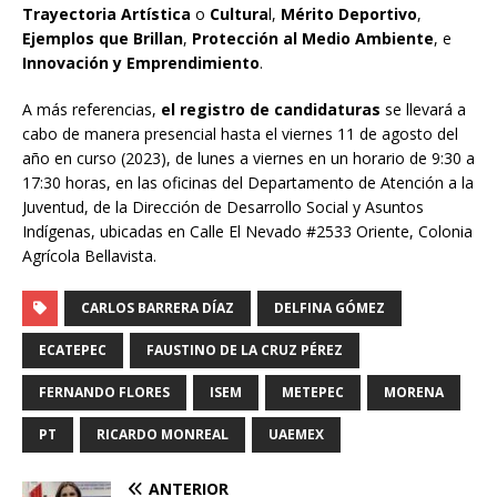
Trayectoria Artística
o
Cultura
l,
Mérito Deportivo
,
Ejemplos que Brillan
,
Protección al Medio Ambiente
, e
Innovación y Emprendimiento
.
A más referencias,
el registro de candidaturas
se llevará a
cabo de manera presencial hasta el viernes 11 de agosto del
año en curso (2023), de lunes a viernes en un horario de 9:30 a
17:30 horas, en las oficinas del Departamento de Atención a la
Juventud, de la Dirección de Desarrollo Social y Asuntos
Indígenas, ubicadas en Calle El Nevado #2533 Oriente, Colonia
Agrícola Bellavista.
CARLOS BARRERA DÍAZ
DELFINA GÓMEZ
ECATEPEC
FAUSTINO DE LA CRUZ PÉREZ
FERNANDO FLORES
ISEM
METEPEC
MORENA
PT
RICARDO MONREAL
UAEMEX
ANTERIOR