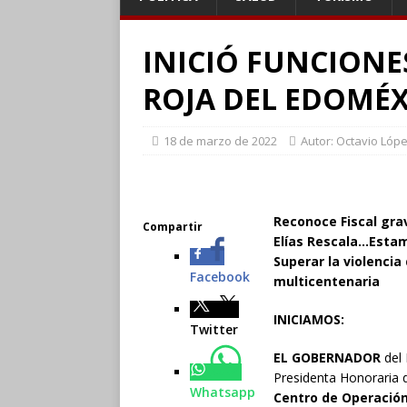
INICIÓ FUNCIONES
ROJA DEL EDOMÉ
18 de marzo de 2022
Autor: Octavio Lóp
Reconoce Fiscal gra
Compartir
Elías Rescala…Estam
Superar la violenci
Facebook
multicentenaria
INICIAMOS:
Twitter
EL GOBERNADOR
del 
Presidenta Honoraria
Whatsapp
Centro de Operación