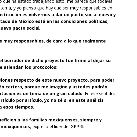
po que ha estado trabajando esto, me parece que todavía
l tema, y yo pienso que hay que ser muy responsables en
stitución es volvernos a dar un pacto social nuevo y
tado de México está en las condiciones políticas,
 nuevo pacto socia
l.
 muy responsables, de cara a lo que realmente
l borrador de dicho proyecto fue firme al dejar su
e atiendan los protocolos
:
iones respecto de este nuevo proyecto, para poder
ión certera, porque me imagino y ustedes podrán
itución es un tema de un gran calado
. En ese sentido,
rtículo por artículo, yo no sé si en este análisis
a esos tiempos
.
eficien a las familias mexiquenses, siempre y
s mexiquenses
, expresó el líder del GPPRI.