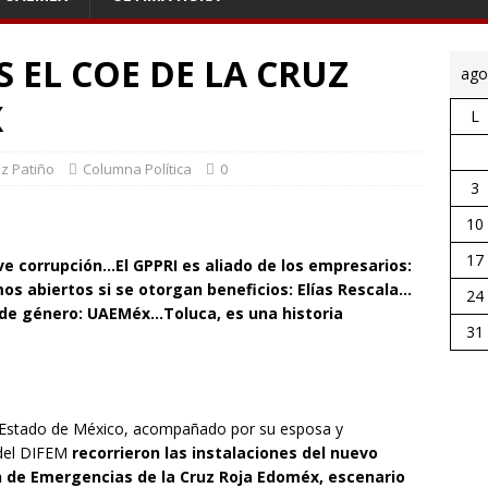
 EL COE DE LA CRUZ
ago
X
L
ez Patiño
Columna Política
0
3
10
17
ve corrupción…El GPPRI es aliado de los empresarios:
os abiertos si se otorgan beneficios: Elías Rescala…
24
a de género: UAEMéx…Toluca, es una historia
31
Estado de México, acompañado por su esposa y
 del DIFEM
recorrieron las instalaciones del nuevo
 de Emergencias de la Cruz Roja Edoméx, escenario