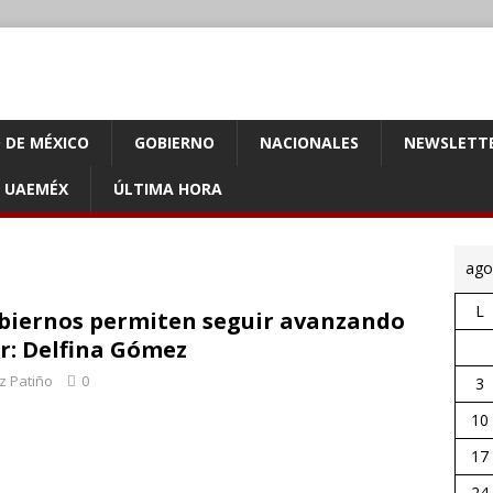
 DE MÉXICO
GOBIERNO
NACIONALES
NEWSLETT
UAEMÉX
ÚLTIMA HORA
ago
L
obiernos permiten seguir avanzando
r: Delfina Gómez
z Patiño
0
3
10
17
24