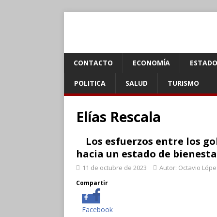
CONTACTO
ECONOMÍA
ESTADO
POLITICA
SALUD
TURISMO
Elías Rescala
Los esfuerzos entre los g
hacia un estado de bienesta
11 de octubre de 2023
Autor: Octavio Lópe
Compartir
Facebook