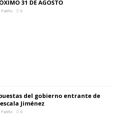
RÓXIMO 31 DE AGOSTO
 Patiño
0
opuestas del gobierno entrante de
Rescala Jiménez
 Patiño
0