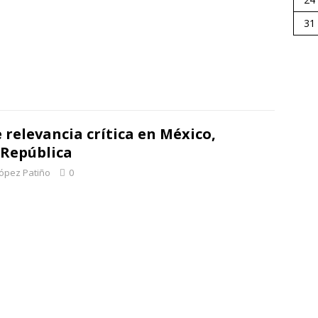
31
e relevancia crítica en México,
a República
López Patiño
0