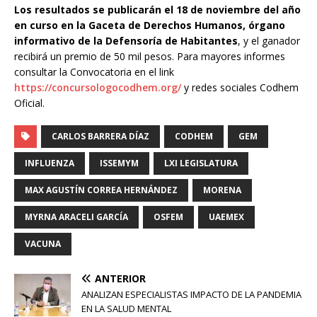
Los resultados se publicarán el 18 de noviembre del año
en curso en la Gaceta de Derechos Humanos, órgano
informativo de la Defensoría de Habitantes
, y el ganador
recibirá un premio de 50 mil pesos. Para mayores informes
consultar la Convocatoria en el link
https://concursologocodhem.org/
y redes sociales Codhem
Oficial.
CARLOS BARRERA DÍAZ
CODHEM
GEM
INFLUENZA
ISSEMYM
LXI LEGISLATURA
MAX AGUSTÍN CORREA HERNÁNDEZ
MORENA
MYRNA ARACELI GARCÍA
OSFEM
UAEMEX
VACUNA
ANTERIOR
ANALIZAN ESPECIALISTAS IMPACTO DE LA PANDEMIA
EN LA SALUD MENTAL