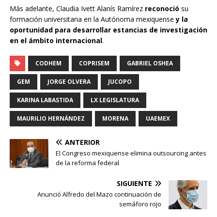
Más adelante, Claudia Ivett Alanís Ramírez
reconoció
su
formación universitaria en la Autónoma mexiquense
y la
oportunidad para desarrollar estancias de investigación
en el ámbito internacional
.
CODHEM
COPRISEM
GABRIEL OSHEA
GEM
JORGE OLVERA
JUCOPO
KARINA LABASTIDA
LX LEGISLATURA
MAURILIO HERNÁNDEZ
MORENA
UAEMEX
ANTERIOR
El Congreso mexiquense elimina outsourcing antes
de la reforma federal
SIGUIENTE
Anunció Alfredo del Mazo continuación de
semáforo rojo