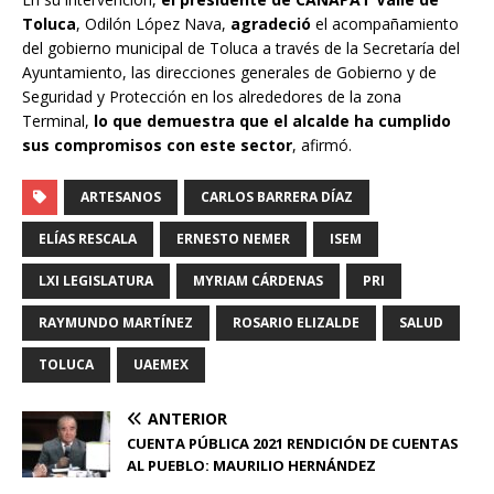
Toluca
, Odilón López Nava,
agradeció
el acompañamiento
del gobierno municipal de Toluca a través de la Secretaría del
Ayuntamiento, las direcciones generales de Gobierno y de
Seguridad y Protección en los alrededores de la zona
Terminal,
lo que demuestra que el alcalde ha cumplido
sus compromisos con este sector
, afirmó.
ARTESANOS
CARLOS BARRERA DÍAZ
ELÍAS RESCALA
ERNESTO NEMER
ISEM
LXI LEGISLATURA
MYRIAM CÁRDENAS
PRI
RAYMUNDO MARTÍNEZ
ROSARIO ELIZALDE
SALUD
TOLUCA
UAEMEX
ANTERIOR
CUENTA PÚBLICA 2021 RENDICIÓN DE CUENTAS
AL PUEBLO: MAURILIO HERNÁNDEZ