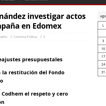
nández investigar actos
ago
ampaña en Edomex
L
Patiño
Columna Política
0
3
10
17
reajustes presupuestales
24
 la restitución del Fondo
31
no
a Codhem el respeto y cero
ón