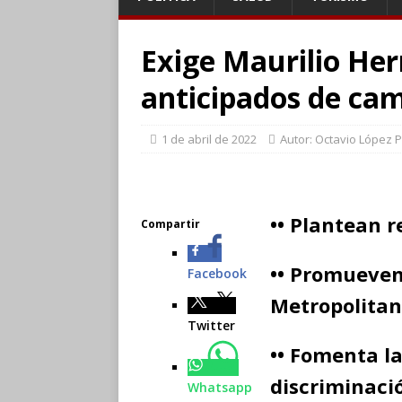
Exige Maurilio Her
anticipados de c
1 de abril de 2022
Autor: Octavio López 
•• Plantean 
Compartir
•• Promueven
Facebook
Metropolita
Twitter
•• Fomenta l
discriminaci
Whatsapp