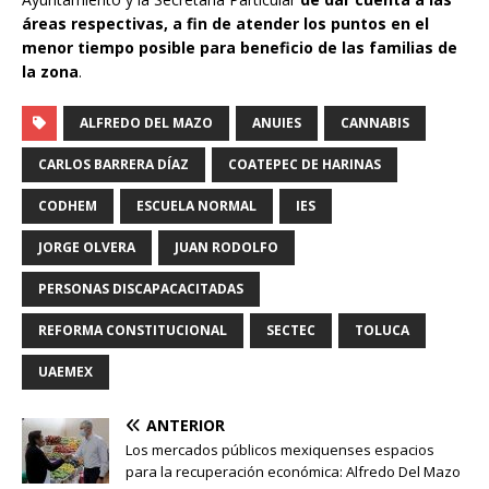
áreas respectivas, a fin de atender los puntos en el
menor tiempo posible para beneficio de las familias de
la zona
.
ALFREDO DEL MAZO
ANUIES
CANNABIS
CARLOS BARRERA DÍAZ
COATEPEC DE HARINAS
CODHEM
ESCUELA NORMAL
IES
JORGE OLVERA
JUAN RODOLFO
PERSONAS DISCAPACACITADAS
REFORMA CONSTITUCIONAL
SECTEC
TOLUCA
UAEMEX
ANTERIOR
Los mercados públicos mexiquenses espacios
para la recuperación económica: Alfredo Del Mazo