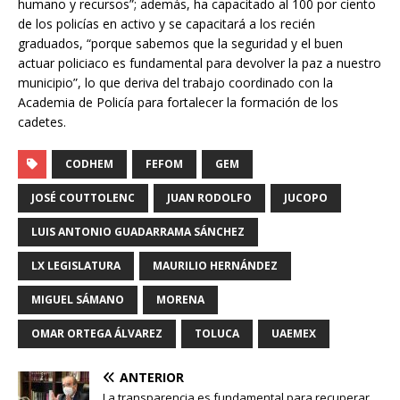
humano y recursos”; además, ha capacitado al 100 por ciento
de los policías en activo y se capacitará a los recién
graduados, “porque sabemos que la seguridad y el buen
actuar policiaco es fundamental para devolver la paz a nuestro
municipio”, lo que deriva del trabajo coordinado con la
Academia de Policía para fortalecer la formación de los
cadetes.
CODHEM
FEFOM
GEM
JOSÉ COUTTOLENC
JUAN RODOLFO
JUCOPO
LUIS ANTONIO GUADARRAMA SÁNCHEZ
LX LEGISLATURA
MAURILIO HERNÁNDEZ
MIGUEL SÁMANO
MORENA
OMAR ORTEGA ÁLVAREZ
TOLUCA
UAEMEX
ANTERIOR
La transparencia es fundamental para recuperar