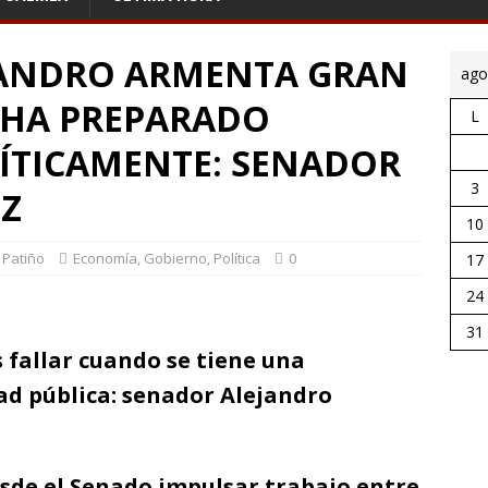
JANDRO ARMENTA GRAN
ago
 HA PREPARADO
L
ÍTICAMENTE: SENADOR
3
Z
10
 Patiño
Economía
,
Gobierno
,
Política
0
17
24
31
 fallar cuando se tiene una
ad pública: senador Alejandro
sde el Senado impulsar trabajo entre