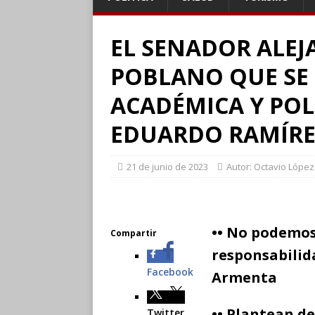
EL SENADOR ALE
POBLANO QUE SE
ACADÉMICA Y POL
EDUARDO RAMÍRE
21 de junio de 2023
Autor: Octavio López
•• No podemos
Compartir
responsabilid
Facebook
Armenta
••
Plantean de
Twitter