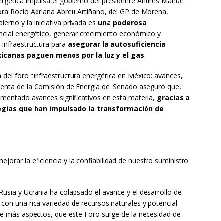
rgética impulsa el gobierno del presidente Andrés Manuel
dora Rocío Adriana Abreu Artiñano, del GP de Morena,
ierno y la iniciativa privada es
una poderosa
cial energético, generar crecimiento económico y
e infraestructura para
asegurar la autosuficiencia
xicanas paguen menos por la luz y el gas
.
n del foro “Infraestructura energética en México: avances,
identa de la Comisión de Energía del Senado aseguró que,
rimentado avances significativos en esta materia,
gracias a
tegias que han impulsado la transformación de
ejorar la eficiencia y la confiabilidad de nuestro suministro
Rusia y Ucrania ha colapsado el avance y el desarrollo de
on una rica variedad de recursos naturales y potencial
ntre más aspectos, que este Foro surge de la necesidad de