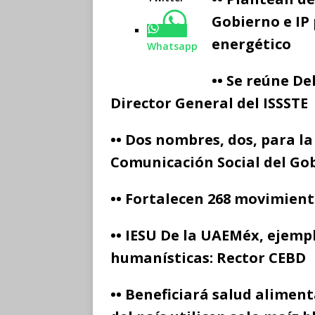
Gobierno e IP
energético
Whatsapp
••
Se reúne De
Director General del ISSSTE
••
Dos nombres, dos, para l
Comunicación Social del Go
••
Fortalecen 268 movimiento
••
IESU De la UAEMéx, ejemplo
humanísticas: Rector CEBD
••
Beneficiará salud aliment