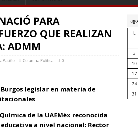
 NACIÓ PARA
ago
FUERZO QUE REALIZAN
L
A: ADMM
3
z Patiño
Columna Política
0
10
17
24
 Burgos legislar en materia de
31
itacionales
e Química de la UAEMéx reconocida
 educativa a nivel nacional: Rector